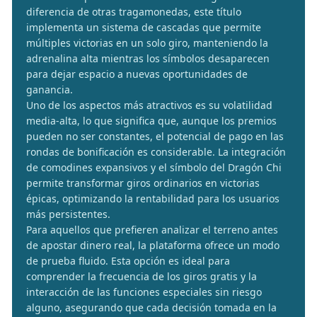
diferencia de otras tragamonedas, este título
implementa un sistema de cascadas que permite
múltiples victorias en un solo giro, manteniendo la
adrenalina alta mientras los símbolos desaparecen
para dejar espacio a nuevas oportunidades de
ganancia.
Uno de los aspectos más atractivos es su volatilidad
media-alta, lo que significa que, aunque los premios
pueden no ser constantes, el potencial de pago en las
rondas de bonificación es considerable. La integración
de comodines expansivos y el símbolo del Dragón Chi
permite transformar giros ordinarios en victorias
épicas, optimizando la rentabilidad para los usuarios
más persistentes.
Para aquellos que prefieren analizar el terreno antes
de apostar dinero real, la plataforma ofrece un modo
de prueba fluido. Esta opción es ideal para
comprender la frecuencia de los giros gratis y la
interacción de las funciones especiales sin riesgo
alguno, asegurando que cada decisión tomada en la