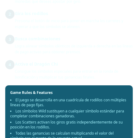
monedas que deseas apostar por giro.
Gira los rodillos
2
Presiona el botón de inicio para poner en marcha los carretes y
esperar a que los símbolos se alineen.
Busca combinaciones
3
Logra alinear símbolos idénticos de izquierda a derecha en las líneas
de pago activas para obtener premios.
Activa el Dragón Chi
4
Consigue los símbolos especiales para entrar en la ronda de
bonificación y multiplicar tus ganancias finales.
Game Rules & Features
El juego se desarrolla en una cuadrícula de rodillos con múltiples
líneas de pago fijas.
Los símbolos Wild sustituyen a cualquier símbolo estándar para
completar combinaciones ganadoras.
Los Scatters activan los giros gratis independientemente de su
posición en los rodillos.
Todas las ganancias se calculan multiplicando el valor del