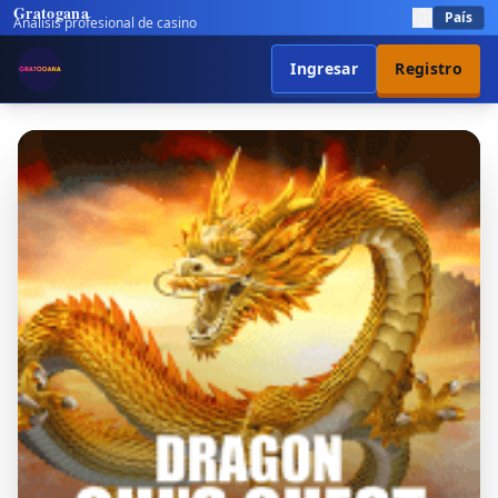
Gratogana
País
Análisis profesional de casino
Ingresar
Registro