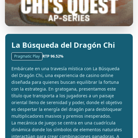
▶
La Búsqueda del Dragón Chi
Pragmatic Play
RTP 96.52%
Embárcate en una travesía mística con La Búsqueda
del Dragón Chi, una experiencia de casino online
diseñada para quienes buscan equilibrar la fortuna
con la estrategia. En gratogana, presentamos este
título que transporta a los jugadores a un paisaje
oriental lleno de serenidad y poder, donde el objetivo
es despertar la energía del dragón para desbloquear
multiplicadores masivos y premios inesperados.
La mecánica de juego se centra en una cuadrícula
dinámica donde los símbolos de elementos naturales
interactúan para crear combinaciones ganadoras. A