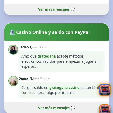
Ver más mensajes 💬
🏦 Casino Online y saldo con PayPal
Pedro Q.
hace 45 min
Amo que
gratogana
acepte métodos
electrónicos rápidos para empezar a jugar sin
esperas.
Diana N.
hace 10 horas
Cargar saldo en
gratogana casino
es tan fácil
como comprar algo por internet.
Ver más mensajes 💬
Haz 