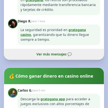
rápidamente mediante transferencia bancaria
y tarjetas de crédito.
Diego R.
hace 1 hora
La seguridad es prioridad en
gratogana
casino
, garantizando que tu dinero llegue
siempre a tiempo.
Ver más mensajes 💬
💰 Cómo ganar dinero en casino online
Carlos G.
hace 5 min
Descarga la
gratogana app
para acceder a
juegos exclusivos con altos porcentajes de