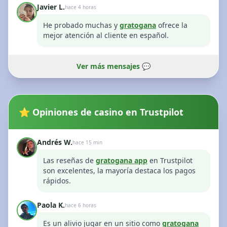
Javier L.
hace 4 horas
He probado muchas y
gratogana
ofrece la
mejor atención al cliente en español.
Ver más mensajes 💬
⭐ Opiniones de casino en Trustpilot
Andrés W.
hace 15 min
Las reseñas de
gratogana app
en Trustpilot
son excelentes, la mayoría destaca los pagos
rápidos.
Paola K.
hace 6 horas
Es un alivio jugar en un sitio como
gratogana