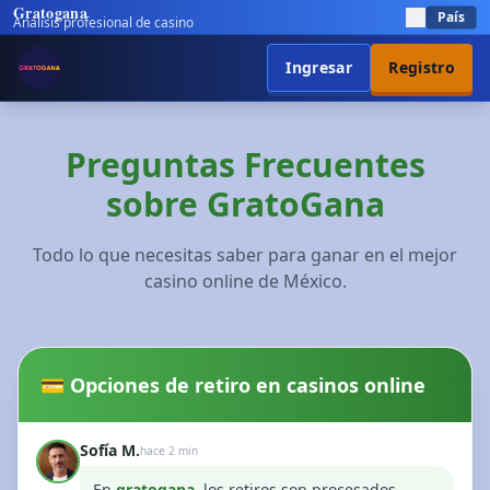
Gratogana
País
Análisis profesional de casino
Ingresar
Registro
Preguntas Frecuentes
sobre GratoGana
Todo lo que necesitas saber para ganar en el mejor
casino online de México.
💳 Opciones de retiro en casinos online
Sofía M.
hace 2 min
En
gratogana
, los retiros son procesados