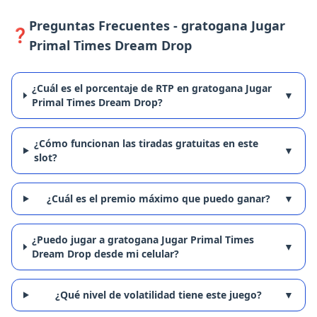
Preguntas Frecuentes - gratogana Jugar
❓
Primal Times Dream Drop
¿Cuál es el porcentaje de RTP en gratogana Jugar
▼
Primal Times Dream Drop?
¿Cómo funcionan las tiradas gratuitas en este
▼
slot?
¿Cuál es el premio máximo que puedo ganar?
▼
¿Puedo jugar a gratogana Jugar Primal Times
▼
Dream Drop desde mi celular?
¿Qué nivel de volatilidad tiene este juego?
▼