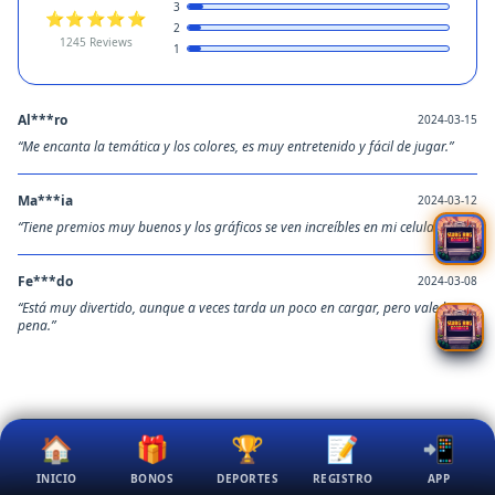
3
⭐⭐⭐⭐⭐
2
1245 Reviews
1
Al***ro
2024-03-15
“Me encanta la temática y los colores, es muy entretenido y fácil de jugar.”
Ma***ia
2024-03-12
“Tiene premios muy buenos y los gráficos se ven increíbles en mi celular.”
Fe***do
2024-03-08
“Está muy divertido, aunque a veces tarda un poco en cargar, pero vale la
pena.”
Haz 
🏠
🎁
🏆
📝
📲
INICIO
BONOS
DEPORTES
REGISTRO
APP