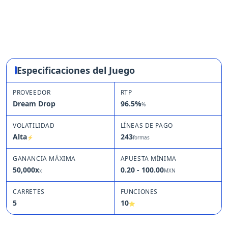
Especificaciones del Juego
PROVEEDOR
RTP
Dream Drop
96.5%
%
VOLATILIDAD
LÍNEAS DE PAGO
Alta
243
⚡
formas
GANANCIA MÁXIMA
APUESTA MÍNIMA
50,000x
0.20 - 100.00
x
MXN
CARRETES
FUNCIONES
5
10
⭐