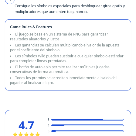
Consigue los símbolos especiales para desbloquear giros gratis y
multiplicadores que aumenten tu ganancia.
Game Rules & Features
El juego se basa en un sistema de RNG para garantizar
resultados aleatorios y justos.
Las ganancias se calculan multiplicando el valor de la apuesta
por el coeficiente del símbolo.
Los símbolos Wild pueden sustituir a cualquier símbolo estándar
para completar líneas premiadas.
El botón de auto-spin permite realizar múltiples jugadas
consecutivas de forma automática.
Todos los premios se acreditan inmediatamente al saldo del
jugador al finalizar el giro.
5
4.7
4
3
⭐⭐⭐⭐⭐