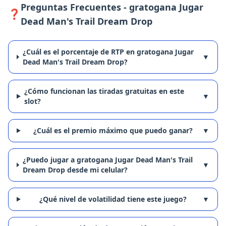
Preguntas Frecuentes - gratogana Jugar
❓
Dead Man's Trail Dream Drop
¿Cuál es el porcentaje de RTP en gratogana Jugar
▼
Dead Man's Trail Dream Drop?
¿Cómo funcionan las tiradas gratuitas en este
▼
slot?
¿Cuál es el premio máximo que puedo ganar?
▼
¿Puedo jugar a gratogana Jugar Dead Man's Trail
▼
Dream Drop desde mi celular?
¿Qué nivel de volatilidad tiene este juego?
▼