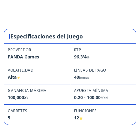
Especificaciones del Juego
PROVEEDOR
RTP
PANDA Games
96.3%
%
VOLATILIDAD
LÍNEAS DE PAGO
Alta
40
⚡
formas
GANANCIA MÁXIMA
APUESTA MÍNIMA
100,000x
0.20 - 100.00
x
MXN
CARRETES
FUNCIONES
5
12
⭐