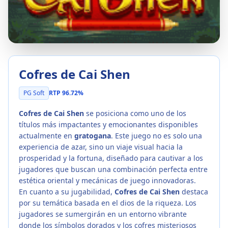
▶
Cofres de Cai Shen
PG Soft
RTP 96.72%
Cofres de Cai Shen
se posiciona como uno de los
títulos más impactantes y emocionantes disponibles
actualmente en
gratogana
. Este juego no es solo una
experiencia de azar, sino un viaje visual hacia la
prosperidad y la fortuna, diseñado para cautivar a los
jugadores que buscan una combinación perfecta entre
estética oriental y mecánicas de juego innovadoras.
En cuanto a su jugabilidad,
Cofres de Cai Shen
destaca
por su temática basada en el dios de la riqueza. Los
jugadores se sumergirán en un entorno vibrante
donde los símbolos dorados y los cofres misteriosos