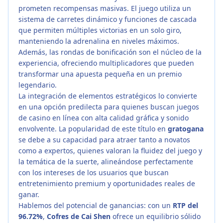
prometen recompensas masivas. El juego utiliza un
sistema de carretes dinámico y funciones de cascada
que permiten múltiples victorias en un solo giro,
manteniendo la adrenalina en niveles máximos.
Además, las rondas de bonificación son el núcleo de la
experiencia, ofreciendo multiplicadores que pueden
transformar una apuesta pequeña en un premio
legendario.
La integración de elementos estratégicos lo convierte
en una opción predilecta para quienes buscan juegos
de casino en línea con alta calidad gráfica y sonido
envolvente. La popularidad de este título en
gratogana
se debe a su capacidad para atraer tanto a novatos
como a expertos, quienes valoran la fluidez del juego y
la temática de la suerte, alineándose perfectamente
con los intereses de los usuarios que buscan
entretenimiento premium y oportunidades reales de
ganar.
Hablemos del potencial de ganancias: con un
RTP del
96.72%
,
Cofres de Cai Shen
ofrece un equilibrio sólido