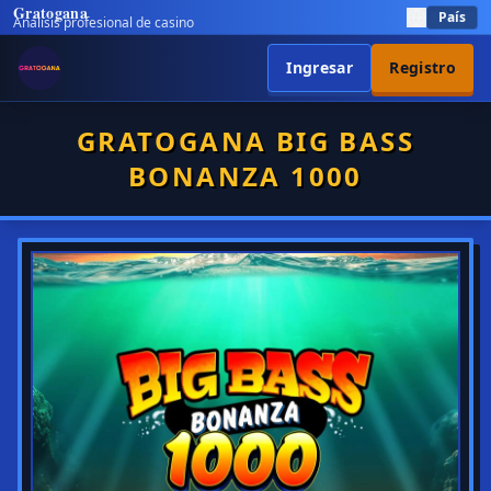
Gratogana
País
Análisis profesional de casino
Ingresar
Registro
GRATOGANA BIG BASS
BONANZA 1000