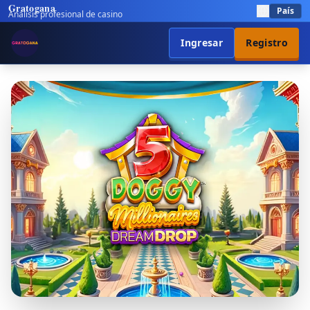
Gratogana
País
Análisis profesional de casino
Ingresar
Registro