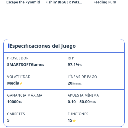
Escape the Pyramid
Fishin' BIGGER Pots Of Gold
Feeding Fury
Especificaciones del Juego
PROVEEDOR
RTP
SMARTSOFTGames
97.1%
%
VOLATILIDAD
LÍNEAS DE PAGO
Media
20
⚡
formas
GANANCIA MÁXIMA
APUESTA MÍNIMA
10000x
0.10 - 50.00
x
MXN
CARRETES
FUNCIONES
5
15
⭐