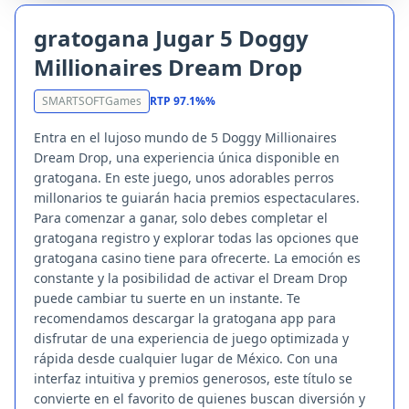
▶
gratogana Jugar 5 Doggy
Millionaires Dream Drop
SMARTSOFTGames
RTP 97.1%%
Entra en el lujoso mundo de 5 Doggy Millionaires
Dream Drop, una experiencia única disponible en
gratogana. En este juego, unos adorables perros
millonarios te guiarán hacia premios espectaculares.
Para comenzar a ganar, solo debes completar el
gratogana registro y explorar todas las opciones que
gratogana casino tiene para ofrecerte. La emoción es
constante y la posibilidad de activar el Dream Drop
puede cambiar tu suerte en un instante. Te
recomendamos descargar la gratogana app para
disfrutar de una experiencia de juego optimizada y
rápida desde cualquier lugar de México. Con una
interfaz intuitiva y premios generosos, este título se
convierte en el favorito de quienes buscan diversión y