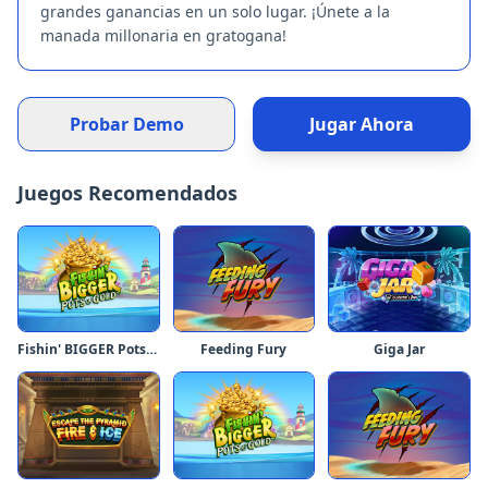
grandes ganancias en un solo lugar. ¡Únete a la
manada millonaria en gratogana!
Probar Demo
Jugar Ahora
Juegos Recomendados
Fishin' BIGGER Pots Of Gold
Feeding Fury
Giga Jar